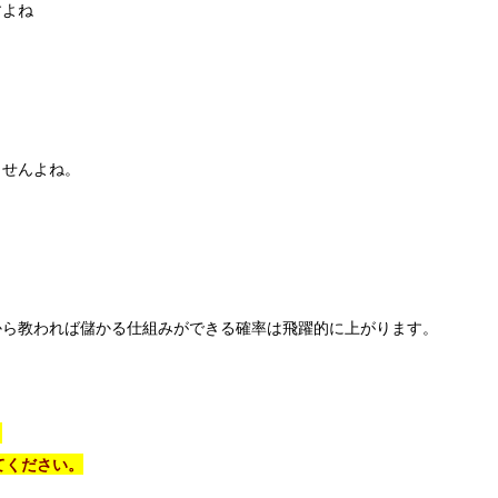
すよね
ませんよね。
から教われば儲かる仕組みができる確率は飛躍的に上がります。
、
てください。